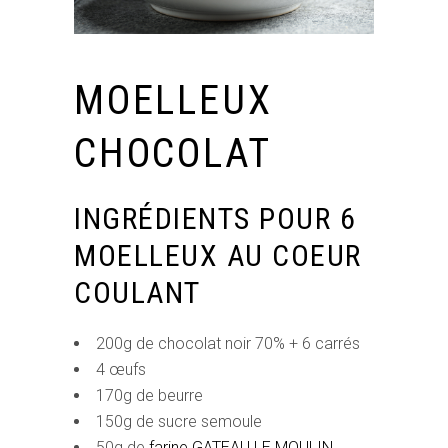
MOELLEUX
CHOCOLAT
INGRÉDIENTS POUR 6
MOELLEUX AU COEUR
COULANT
200g de chocolat noir 70% + 6 carrés
4 œufs
170g de beurre
150g de sucre semoule
50g de
farine GATEAU LE MOULIN