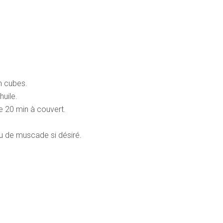
n cubes.
huile.
ire 20 min à couvert.
eu de muscade si désiré.