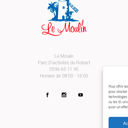
Le Moulin
Parc D’activités du Robert
0596 65 11 95
Horaire de 08:00 - 16:00
Pour offrir l
pour stocker 
technologies
ou les ID uni
avoir un effe
Ac