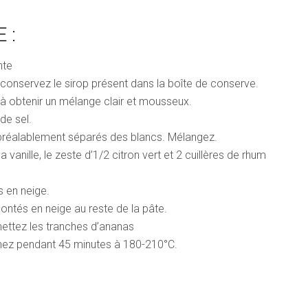
E :
nte
 conservez le sirop présent dans la boîte de conserve.
u’à obtenir un mélange clair et mousseux.
de sel.
 préalablement séparés des blancs. Mélangez.
a vanille, le zeste d’1/2 citron vert et 2 cuillères de rhum
s en neige.
ontés en neige au reste de la pâte.
ettez les tranches d’ananas
rnez pendant 45 minutes à 180-210°C.
: