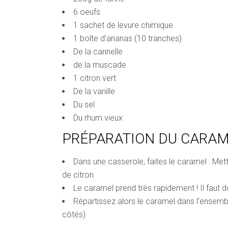
6 oeufs
1 sachet de levure chimique
1 boîte d’ananas (10 tranches)
De la cannelle
de la muscade
1 citron vert
De la vanille
Du sel
Du rhum vieux
PRÉPARATION DU CARAM
Dans une casserole, faites le caramel : Met
de citron
Le caramel prend très rapidement ! Il faut do
Répartissez alors le caramel dans l’ensemb
côtés)